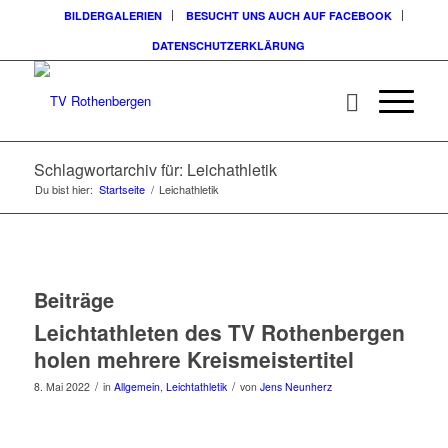
BILDERGALERIEN
BESUCHT UNS AUCH AUF FACEBOOK
DATENSCHUTZERKLÄRUNG
Schlagwortarchiv für: Leichathletik
Du bist hier:
Startseite
/
Leichathletik
Beiträge
Leichtathleten des TV Rothenbergen
holen mehrere Kreismeistertitel
/
/
8. Mai 2022
in
Allgemein
,
Leichtathletik
von
Jens Neunherz